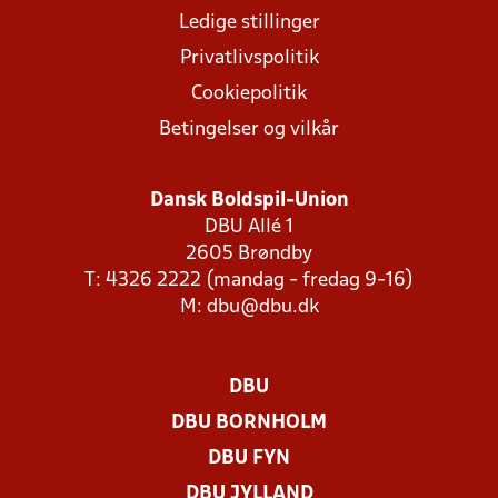
Ledige stillinger
Privatlivspolitik
Cookiepolitik
Betingelser og vilkår
Dansk Boldspil-Union
DBU Allé 1
2605 Brøndby
T: 4326 2222 (mandag - fredag 9-16)
M:
dbu@dbu.dk
DBU
DBU BORNHOLM
DBU FYN
DBU JYLLAND