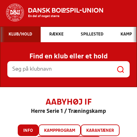
Hvad vil du søge efter?
KLUB/HOLD
RÆKKE
SPILLESTED
KAMP
INDHOLD OG NYHEDER
Find en klub eller et hold
STILLINGER, RESULTATER, KLUBBER OG
HOLD
AABYHØJ IF
Herre Serie 1 / Træningskamp
INFO
KAMPPROGRAM
KARANTÆNER