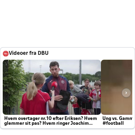
Videoer fra DBU
Hvem overtager nr.10 efter Eriksen? Hvem
Ung vs. Gamm
glemmer sit pas? Hvem ringer Joachim
#football
altid til efter kampe?