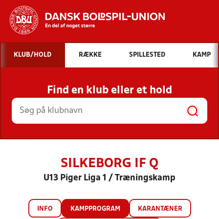
Hvad vil du søge efter?
KLUB/HOLD
RÆKKE
SPILLESTED
KAMP
INDHOLD OG NYHEDER
Find en klub eller et hold
STILLINGER, RESULTATER, KLUBBER OG
HOLD
SILKEBORG IF Q
U13 Piger Liga 1 / Træningskamp
INFO
KAMPPROGRAM
KARANTÆNER