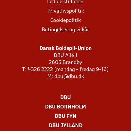
Ledige stillinger
Privatlivspolitik
Cookiepolitik
Betingelser og vilkår
Dansk Boldspil-Union
DBU Allé 1
2605 Brøndby
T: 4326 2222 (mandag - fredag 9-16)
M:
dbu@dbu.dk
DBU
DBU BORNHOLM
DBU FYN
DBU JYLLAND