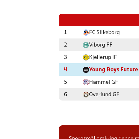
1
FC Silkeborg
2
Viborg FF
3
Kjellerup IF
4
Young Boys Future
5
Hammel GF
6
Overlund GF
Spørgsmål omkring denne ræk