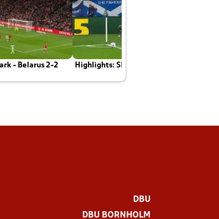
rk - Belarus 2-2
Highlights: Skotland - Danmark 4-2
J
E
DBU
DBU BORNHOLM