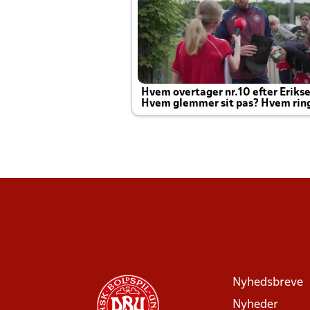
Hvem overtager nr.10 efter Eriks
Hvem glemmer sit pas? Hvem rin
Joachim altid til efter kampe?
Nyhedsbreve
Nyheder