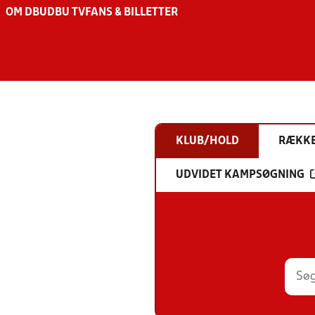
OM DBU
DBU TV
FANS & BILLETTER
KLUB/HOLD
RÆKK
UDVIDET KAMPSØGNING