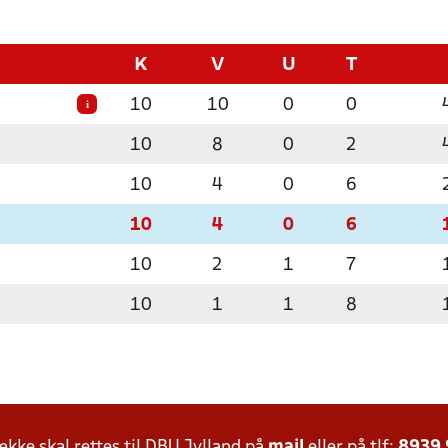
K
V
U
T
10
10
0
0
i
10
8
0
2
10
4
0
6
10
4
0
6
10
2
1
7
10
1
1
8
ke skal rettes til DBU Jylland på
mail
eller på tlf:
8939