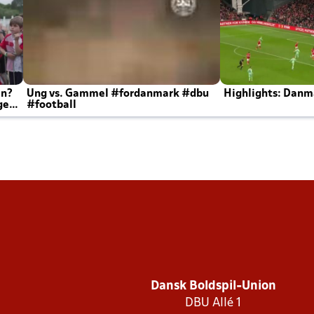
en?
Ung vs. Gammel #fordanmark #dbu
Highlights: Danma
ger
#football
Dansk Boldspil-Union
DBU Allé 1