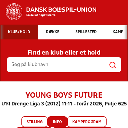
Hvad vil du søge efter?
KLUB/HOLD
RÆKKE
SPILLESTED
KAMP
INDHOLD OG NYHEDER
Find en klub eller et hold
STILLINGER, RESULTATER, KLUBBER OG
HOLD
YOUNG BOYS FUTURE
U14 Drenge Liga 3 (2012) 11:11 - forår 2026, Pulje 625
STILLING
INFO
KAMPPROGRAM