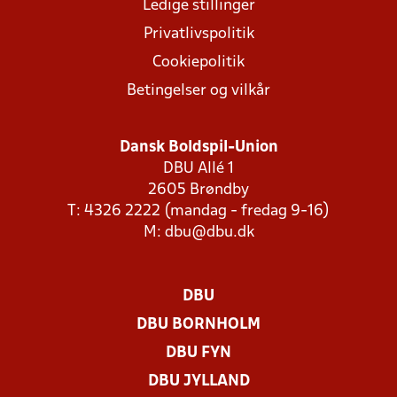
Ledige stillinger
Privatlivspolitik
Cookiepolitik
Betingelser og vilkår
Dansk Boldspil-Union
DBU Allé 1
2605 Brøndby
T: 4326 2222 (mandag - fredag 9-16)
M:
dbu@dbu.dk
DBU
DBU BORNHOLM
DBU FYN
DBU JYLLAND