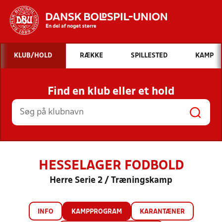
Hvad vil du søge efter?
KLUB/HOLD
RÆKKE
SPILLESTED
KAMP
INDHOLD OG NYHEDER
Find en klub eller et hold
STILLINGER, RESULTATER, KLUBBER OG
HOLD
HESSELAGER FODBOLD
Herre Serie 2 / Træningskamp
INFO
KAMPPROGRAM
KARANTÆNER