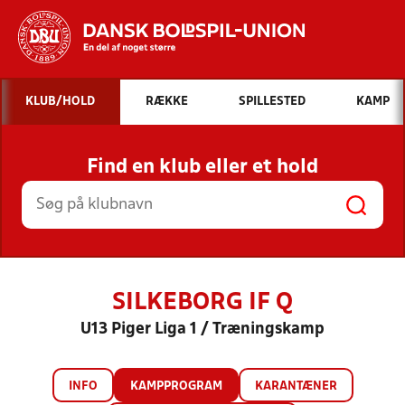
Hvad vil du søge efter?
KLUB/HOLD
RÆKKE
SPILLESTED
KAMP
INDHOLD OG NYHEDER
Find en klub eller et hold
STILLINGER, RESULTATER, KLUBBER OG
HOLD
SILKEBORG IF Q
U13 Piger Liga 1 / Træningskamp
INFO
KAMPPROGRAM
KARANTÆNER