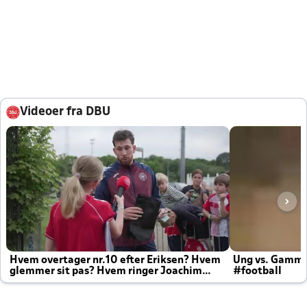
Videoer fra DBU
Hvem overtager nr.10 efter Eriksen? Hvem
Ung vs. Gamm
glemmer sit pas? Hvem ringer Joachim
#football
altid til efter kampe?