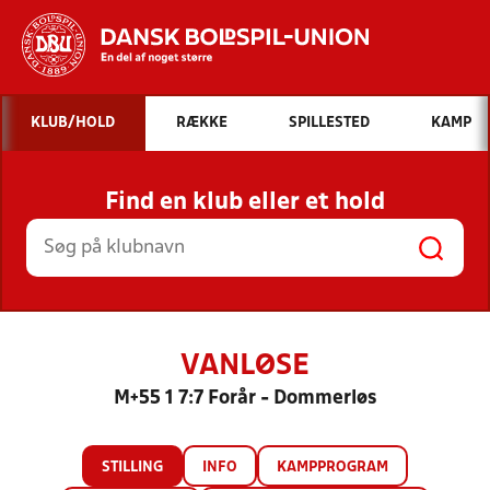
Hvad vil du søge efter?
KLUB/HOLD
RÆKKE
SPILLESTED
KAMP
INDHOLD OG NYHEDER
Find en klub eller et hold
STILLINGER, RESULTATER, KLUBBER OG
HOLD
VANLØSE
M+55 1 7:7 Forår - Dommerløs
STILLING
INFO
KAMPPROGRAM