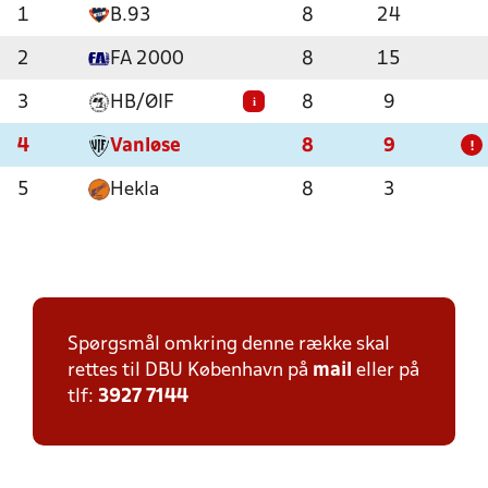
1
B.93
8
24
2
FA 2000
8
15
3
HB/ØIF
8
9
i
4
Vanløse
8
9
!
5
Hekla
8
3
Spørgsmål omkring denne række skal
rettes til DBU København på
mail
eller på
tlf:
3927 7144