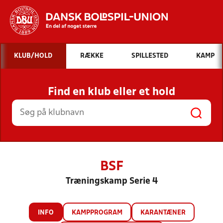
Hvad vil du søge efter?
KLUB/HOLD
RÆKKE
SPILLESTED
KAMP
INDHOLD OG NYHEDER
Find en klub eller et hold
STILLINGER, RESULTATER, KLUBBER OG
HOLD
BSF
Træningskamp Serie 4
INFO
KAMPPROGRAM
KARANTÆNER