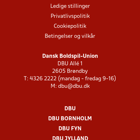
Ledige stillinger
Privatlivspolitik
Cookiepolitik
Betingelser og vilkår
Dansk Boldspil-Union
DBU Allé 1
2605 Brøndby
T: 4326 2222 (mandag - fredag 9-16)
M:
dbu@dbu.dk
DBU
DBU BORNHOLM
DBU FYN
DBU JYLLAND