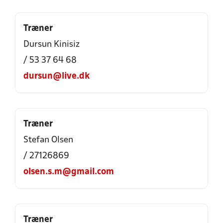
Træner
Dursun Kinisiz
/ 53 37 64 68
dursun@live.dk
Træner
Stefan Olsen
/ 27126869
olsen.s.m@gmail.com
Træner