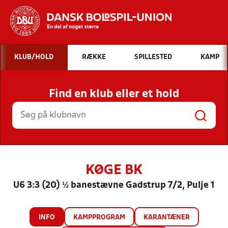
Hvad vil du søge efter?
KLUB/HOLD
RÆKKE
SPILLESTED
KAMP
INDHOLD OG NYHEDER
Find en klub eller et hold
STILLINGER, RESULTATER, KLUBBER OG
HOLD
KØGE BK
U6 3:3 (20) ½ banestævne Gadstrup 7/2, Pulje 1
INFO
KAMPPROGRAM
KARANTÆNER