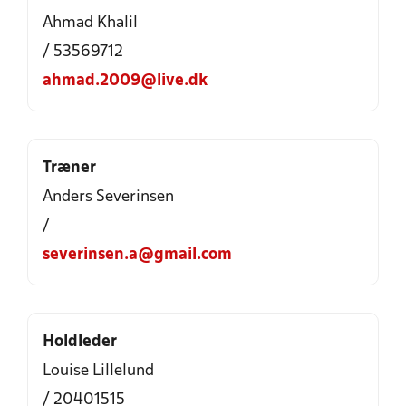
Ahmad Khalil
/ 53569712
ahmad.2009@live.dk
Træner
Anders Severinsen
/
severinsen.a@gmail.com
Holdleder
Louise Lillelund
/ 20401515