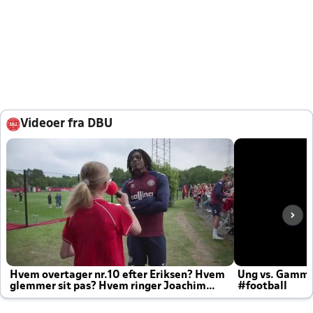
Videoer fra DBU
Hvem overtager nr.10 efter Eriksen? Hvem
Ung vs. Gamm
glemmer sit pas? Hvem ringer Joachim
#football
altid til efter kampe?