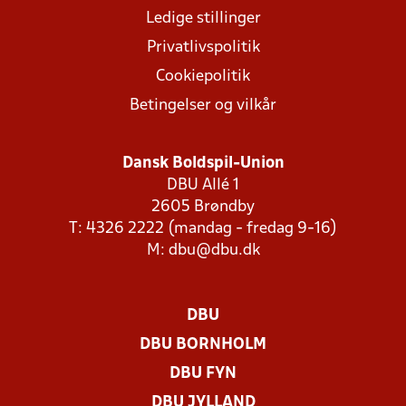
Ledige stillinger
Privatlivspolitik
Cookiepolitik
Betingelser og vilkår
Dansk Boldspil-Union
DBU Allé 1
2605 Brøndby
T: 4326 2222 (mandag - fredag 9-16)
M:
dbu@dbu.dk
DBU
DBU BORNHOLM
DBU FYN
DBU JYLLAND