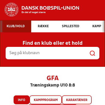
Hvad vil du søge efter?
KLUB/HOLD
RÆKKE
SPILLESTED
KAMP
INDHOLD OG NYHEDER
Find en klub eller et hold
STILLINGER, RESULTATER, KLUBBER OG
HOLD
GFA
Træningskamp U10 8:8
INFO
KAMPPROGRAM
KARANTÆNER