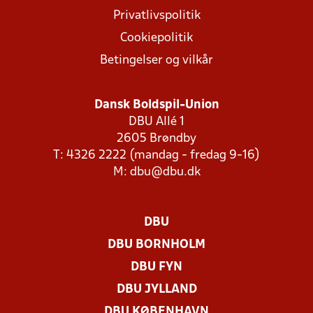
Privatlivspolitik
Cookiepolitik
Betingelser og vilkår
Dansk Boldspil-Union
DBU Allé 1
2605 Brøndby
T: 4326 2222 (mandag - fredag 9-16)
M:
dbu@dbu.dk
DBU
DBU BORNHOLM
DBU FYN
DBU JYLLAND
DBU KØBENHAVN