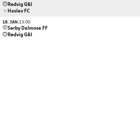
Rødvig G&I
Haslev FC
18. JAN.
13:00
Sørby Dalmose FF
Rødvig G&I