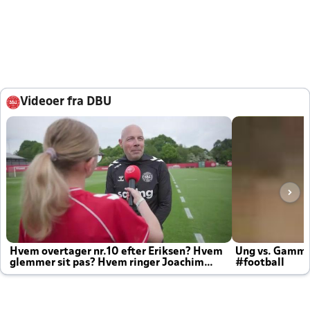
Videoer fra DBU
Hvem overtager nr.10 efter Eriksen? Hvem
Ung vs. Gamm
glemmer sit pas? Hvem ringer Joachim
#football
altid til efter kampe?