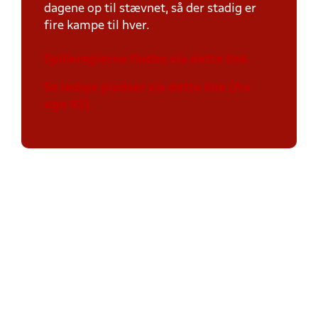
dagene op til stævnet, så der stadig er
fire kampe til hver.
Spillereglerne findes via dette link.
Se ledige pladser via dette link (fra
uge 43).