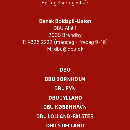
Betingelser og vilkår
Dansk Boldspil-Union
DBU Allé 1
2605 Brøndby
T: 4326 2222 (mandag - fredag 9-16)
M:
dbu@dbu.dk
DBU
DBU BORNHOLM
DBU FYN
DBU JYLLAND
DBU KØBENHAVN
DBU LOLLAND-FALSTER
DBU SJÆLLAND