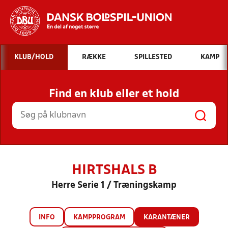
Hvad vil du søge efter?
KLUB/HOLD
RÆKKE
SPILLESTED
KAMP
INDHOLD OG NYHEDER
Find en klub eller et hold
STILLINGER, RESULTATER, KLUBBER OG
HOLD
HIRTSHALS B
Herre Serie 1 / Træningskamp
INFO
KAMPPROGRAM
KARANTÆNER