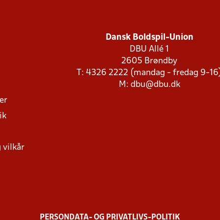
Dansk Boldspil-Union
DBU Allé 1
2605 Brøndby
T: 4326 2222 (mandag - fredag 9-16
M:
dbu@dbu.dk
ger
ik
 vilkår
PERSONDATA- OG PRIVATLIVS-POLITIK