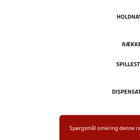
HOLDNA
RÆKK
SPILLES
DISPENSA
Spørgsmål omkring denne ræk