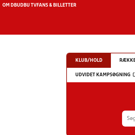
OM DBU
DBU TV
FANS & BILLETTER
KLUB/HOLD
RÆKK
UDVIDET KAMPSØGNING