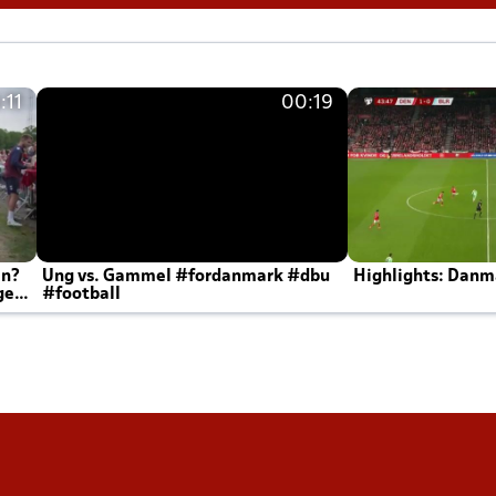
:11
00:19
en?
Ung vs. Gammel #fordanmark #dbu
Highlights: Danma
ger
#football