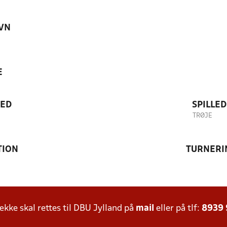
VN
E
TED
SPILLE
TRØJE
TION
TURNERI
ke skal rettes til DBU Jylland på
mail
eller på tlf:
8939