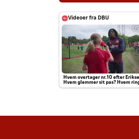
Videoer fra DBU
05
Hvem overtager nr.10 efter Eriks
Hvem glemmer sit pas? Hvem rin
Joachim altid til efter kampe?