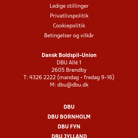
Ledige stillinger
Privatlivspolitik
Cookiepolitik
Betingelser og vilkår
Dansk Boldspil-Union
DBU Allé 1
2605 Brøndby
T: 4326 2222 (mandag - fredag 9-16)
M:
dbu@dbu.dk
DBU
DBU BORNHOLM
DBU FYN
DBU JYLLAND