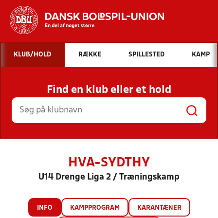
Hvad vil du søge efter?
KLUB/HOLD
RÆKKE
SPILLESTED
KAMP
INDHOLD OG NYHEDER
Find en klub eller et hold
STILLINGER, RESULTATER, KLUBBER OG
HOLD
HVA-SYDTHY
U14 Drenge Liga 2 / Træningskamp
INFO
KAMPPROGRAM
KARANTÆNER