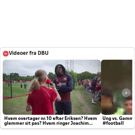
Videoer fra DBU
Hvem overtager nr.10 efter Eriksen? Hvem
Ung vs. Gamm
glemmer sit pas? Hvem ringer Joachim
#football
altid til efter kampe?