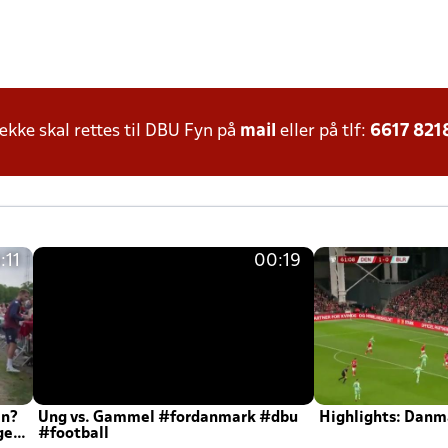
ke skal rettes til DBU Fyn på
mail
eller på tlf:
6617 821
:11
00:19
en?
Ung vs. Gammel #fordanmark #dbu
Highlights: Danma
ger
#football