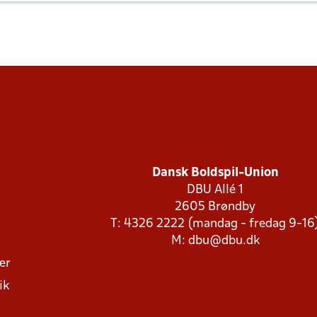
Dansk Boldspil-Union
DBU Allé 1
2605 Brøndby
T: 4326 2222 (mandag - fredag 9-16
M:
dbu@dbu.dk
ger
ik