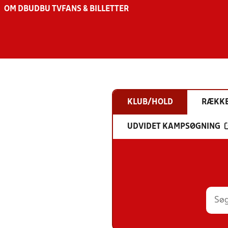
OM DBU
DBU TV
FANS & BILLETTER
KLUB/HOLD
RÆKK
UDVIDET KAMPSØGNING