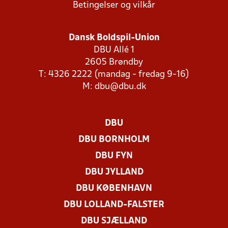
Betingelser og vilkår
Dansk Boldspil-Union
DBU Allé 1
2605 Brøndby
T: 4326 2222 (mandag - fredag 9-16)
M:
dbu@dbu.dk
DBU
DBU BORNHOLM
DBU FYN
DBU JYLLAND
DBU KØBENHAVN
DBU LOLLAND-FALSTER
DBU SJÆLLAND