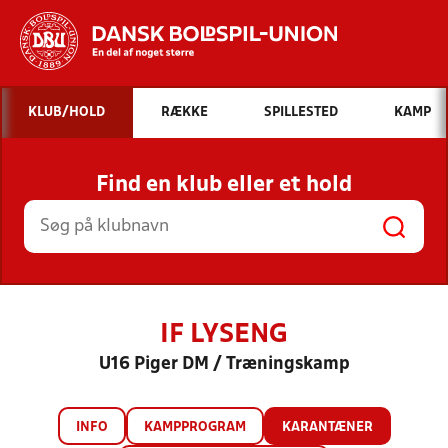
Hvad vil du søge efter?
KLUB/HOLD
RÆKKE
SPILLESTED
KAMP
INDHOLD OG NYHEDER
Find en klub eller et hold
STILLINGER, RESULTATER, KLUBBER OG
HOLD
IF LYSENG
U16 Piger DM / Træningskamp
INFO
KAMPPROGRAM
KARANTÆNER