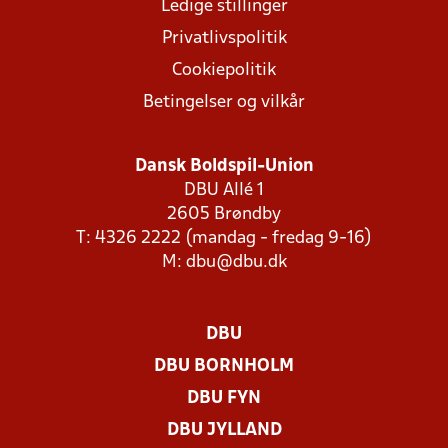
Ledige stillinger
Privatlivspolitik
Cookiepolitik
Betingelser og vilkår
Dansk Boldspil-Union
DBU Allé 1
2605 Brøndby
T: 4326 2222 (mandag - fredag 9-16)
M:
dbu@dbu.dk
DBU
DBU BORNHOLM
DBU FYN
DBU JYLLAND