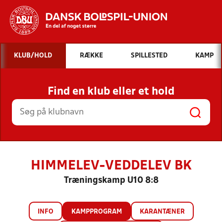
Hvad vil du søge efter?
KLUB/HOLD
RÆKKE
SPILLESTED
KAMP
INDHOLD OG NYHEDER
Find en klub eller et hold
STILLINGER, RESULTATER, KLUBBER OG
HOLD
HIMMELEV-VEDDELEV BK
Træningskamp U10 8:8
INFO
KAMPPROGRAM
KARANTÆNER