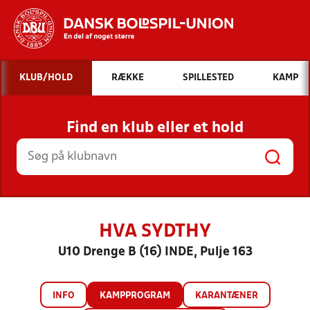
Hvad vil du søge efter?
KLUB/HOLD
RÆKKE
SPILLESTED
KAMP
INDHOLD OG NYHEDER
Find en klub eller et hold
STILLINGER, RESULTATER, KLUBBER OG
HOLD
HVA SYDTHY
U10 Drenge B (16) INDE, Pulje 163
INFO
KAMPPROGRAM
KARANTÆNER