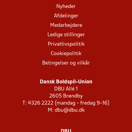
Nyheder
Afdelinger
Medarbejdere
Ledige stillinger
Privatlivspolitik
Cookiepolitik
Betingelser og vilkår
Dansk Boldspil-Union
DBU Allé 1
2605 Brøndby
T: 4326 2222 (mandag - fredag 9-16)
M:
dbu@dbu.dk
DBU