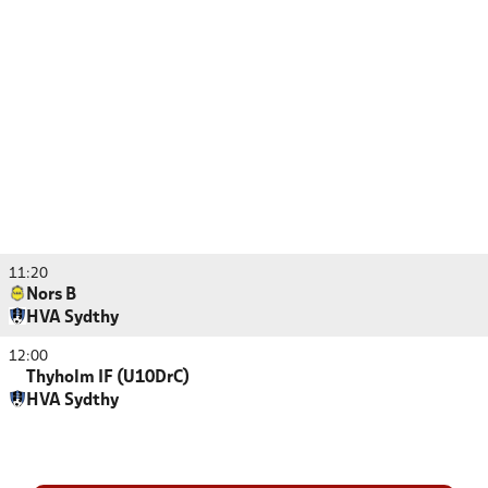
11:20
Nors B
HVA Sydthy
12:00
Thyholm IF (U10DrC)
HVA Sydthy