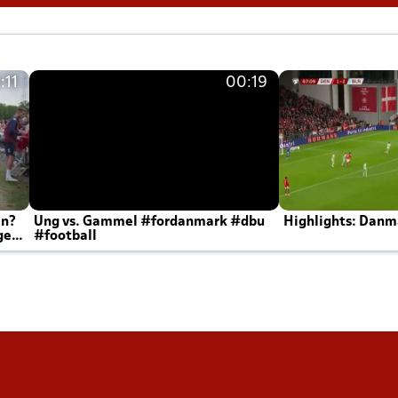
:11
00:19
en?
Ung vs. Gammel #fordanmark #dbu
Highlights: Danma
ger
#football