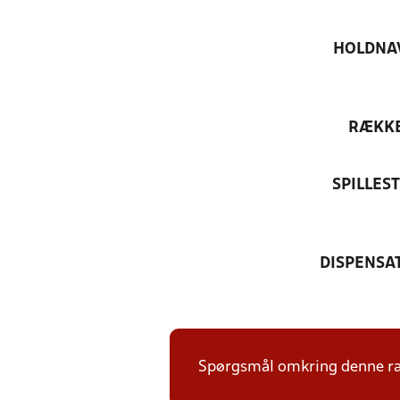
HOLDNA
RÆKK
SPILLES
DISPENSA
Spørgsmål omkring denne ræk