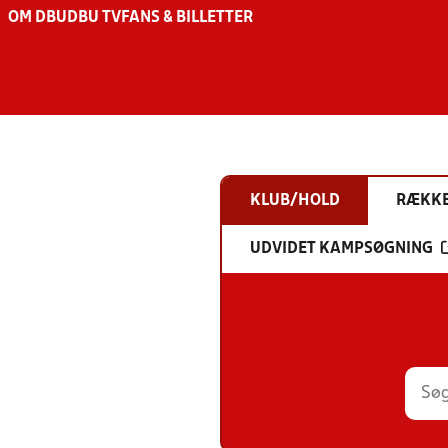
OM DBU
DBU TV
FANS & BILLETTER
KLUB/HOLD
RÆKK
UDVIDET KAMPSØGNING