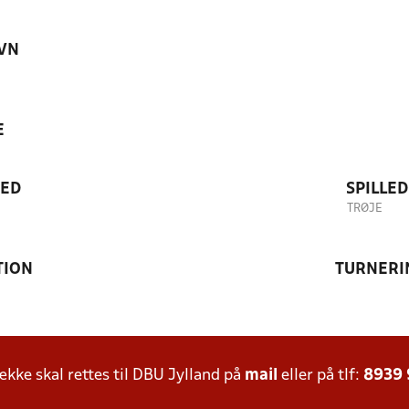
VN
E
TED
SPILLE
TRØJE
TION
TURNERI
ke skal rettes til DBU Jylland på
mail
eller på tlf:
8939