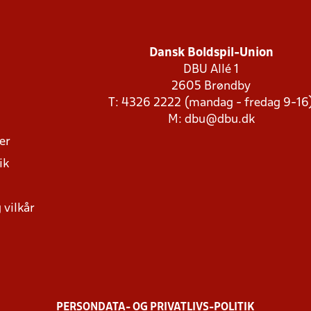
Dansk Boldspil-Union
DBU Allé 1
2605 Brøndby
T: 4326 2222 (mandag - fredag 9-16
M:
dbu@dbu.dk
ger
ik
 vilkår
PERSONDATA- OG PRIVATLIVS-POLITIK