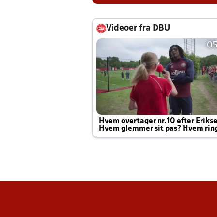
Videoer fra DBU
05
Hvem overtager nr.10 efter Eriks
Hvem glemmer sit pas? Hvem rin
Joachim altid til efter kampe?