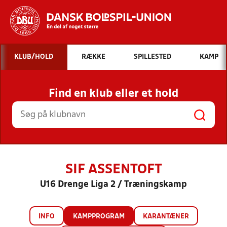
Hvad vil du søge efter?
KLUB/HOLD
RÆKKE
SPILLESTED
KAMP
INDHOLD OG NYHEDER
Find en klub eller et hold
STILLINGER, RESULTATER, KLUBBER OG
HOLD
SIF ASSENTOFT
U16 Drenge Liga 2 / Træningskamp
INFO
KAMPPROGRAM
KARANTÆNER