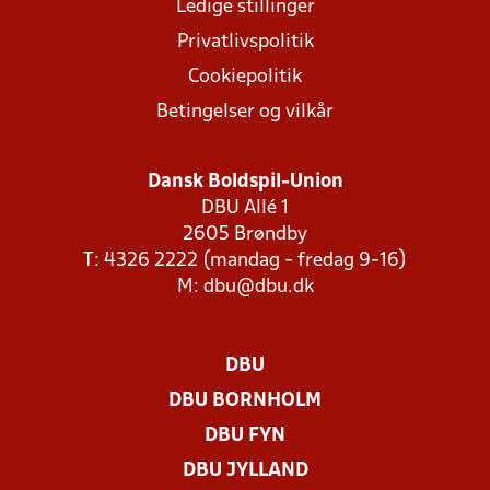
Ledige stillinger
Privatlivspolitik
Cookiepolitik
Betingelser og vilkår
Dansk Boldspil-Union
DBU Allé 1
2605 Brøndby
T: 4326 2222 (mandag - fredag 9-16)
M:
dbu@dbu.dk
DBU
DBU BORNHOLM
DBU FYN
DBU JYLLAND