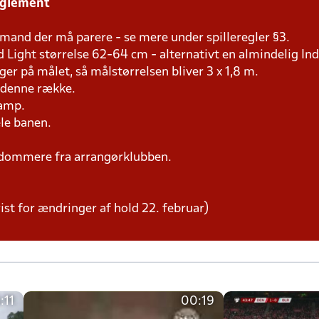
eglement
mand der må parere - se mere under spilleregler §3.
d Light størrelse 62-64 cm - alternativt en almindelig In
er på målet, så målstørrelsen bliver 3 x 1,8 m.
i denne række.
kamp.
ele banen.
dommere fra arrangørklubben.
ist for ændringer af hold 22. februar)
:11
00:19