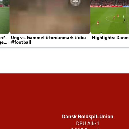
en?
Ung vs. Gammel #fordanmark #dbu
Highlights: Danma
ger
#football
Dansk Boldspil-Union
DBU Allé 1