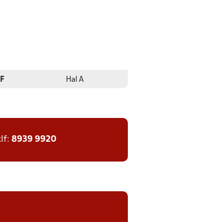
IF
Hal A
tlf:
8939 9920