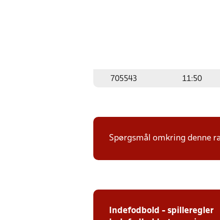
705543
11:50
Spørgsmål omkring denne ræk
Indefodbold - spilleregler