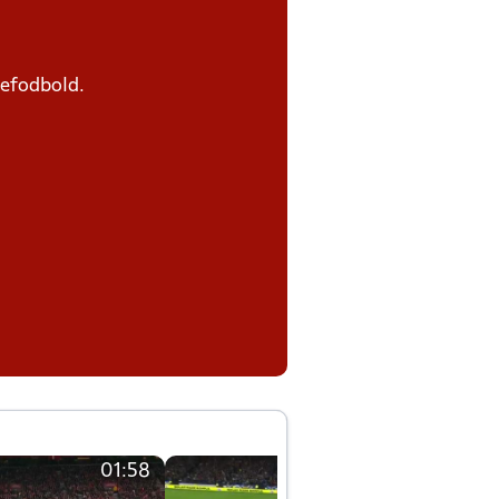
defodbold.
01:58
01:58