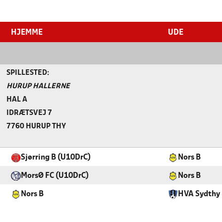
HJEMME
UDE
SPILLESTED:
HURUP HALLERNE
HAL A
IDRÆTSVEJ 7
7760 HURUP THY
Sjørring B (U10DrC)
Nors B
MorsØ FC (U10DrC)
Nors B
Nors B
HVA Sydthy