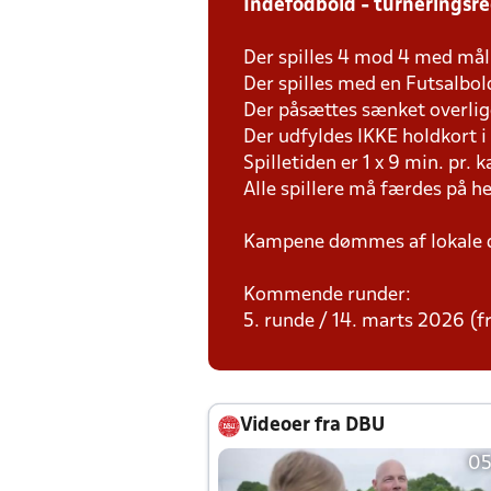
Indefodbold - turneringsr
Der spilles 4 mod 4 med mål
Der spilles med en Futsalbol
Der påsættes sænket overligg
Der udfyldes IKKE holdkort 
Spilletiden er 1 x 9 min. pr. 
Alle spillere må færdes på h
Kampene dømmes af lokale 
Kommende runder:
5. runde / 14. marts 2026 (fr
Videoer fra DBU
05