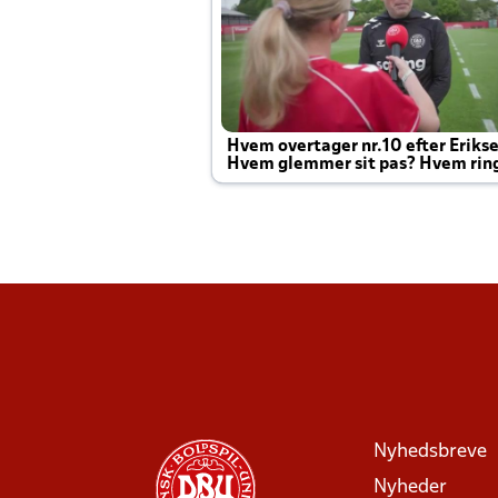
Hvem overtager nr.10 efter Eriks
Hvem glemmer sit pas? Hvem rin
Joachim altid til efter kampe?
Nyhedsbreve
Nyheder