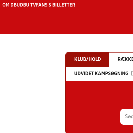
OM DBU
DBU TV
FANS & BILLETTER
KLUB/HOLD
RÆKK
UDVIDET KAMPSØGNING