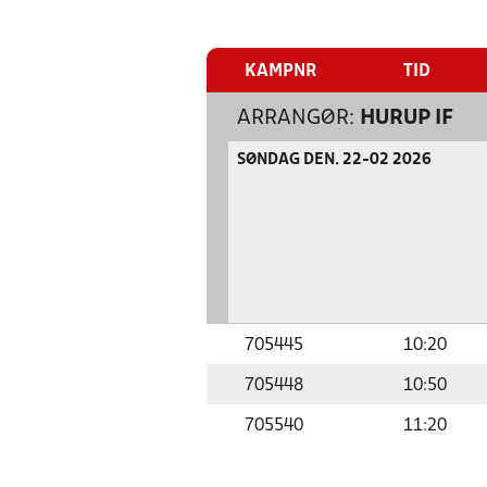
KAMPNR
TID
ARRANGØR:
HURUP IF
SØNDAG DEN. 22-02 2026
705445
10:20
705448
10:50
705540
11:20