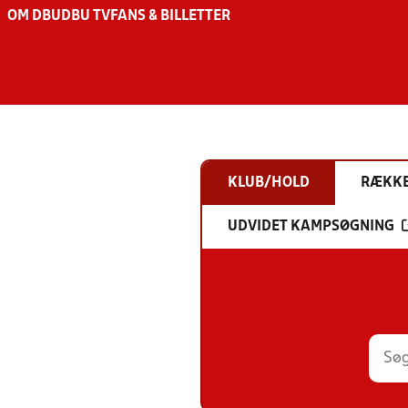
OM DBU
DBU TV
FANS & BILLETTER
KLUB/HOLD
RÆKK
UDVIDET KAMPSØGNING