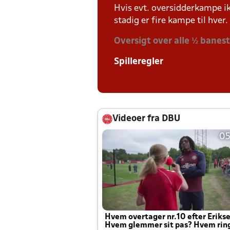
Hvis evt. oversidderkampe ik
stadig er fire kampe til hver.
Oversigt over alle ½ banes
Spilleregler
Videoer fra DBU
05
Hvem overtager nr.10 efter Eriks
Hvem glemmer sit pas? Hvem rin