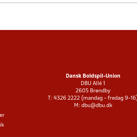
Dansk Boldspil-Union
DBU Allé 1
2605 Brøndby
T: 4326 2222 (mandag - fredag 9-16
M:
dbu@dbu.dk
ger
ik