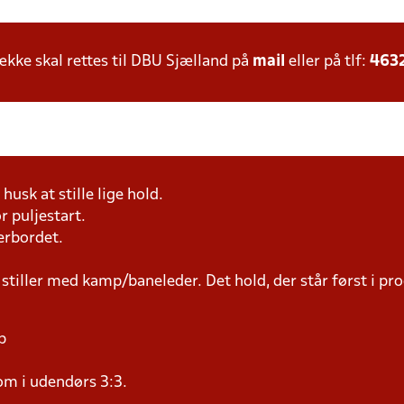
ke skal rettes til DBU Sjælland på
mail
eller på tlf:
463
husk at stille lige hold.
r puljestart.
erbordet.
 stiller med kamp/baneleder. Det hold, der står først i p
p
om i udendørs 3:3.