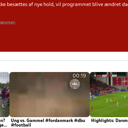
ke besættes af nye hold, vil programmet blive ændret dag
tævner.
:11
00:19
en?
Ung vs. Gammel #fordanmark #dbu
Highlights: Danma
ger
#football