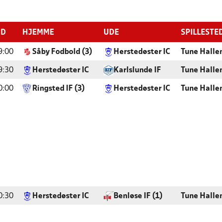
ID
HJEMME
UDE
SPILLESTE
9:00
Såby Fodbold (3)
Herstedøster IC
Tune Halle
9:30
Herstedøster IC
Karlslunde IF
Tune Halle
0:00
Ringsted IF (3)
Herstedøster IC
Tune Halle
0:30
Herstedøster IC
Benløse IF (1)
Tune Halle