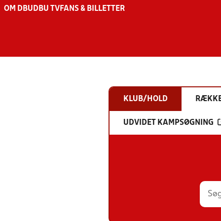
OM DBU
DBU TV
FANS & BILLETTER
KLUB/HOLD
RÆKK
UDVIDET KAMPSØGNING