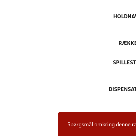
HOLDNA
RÆKK
SPILLES
DISPENSA
Spørgsmål omkring denne ræk