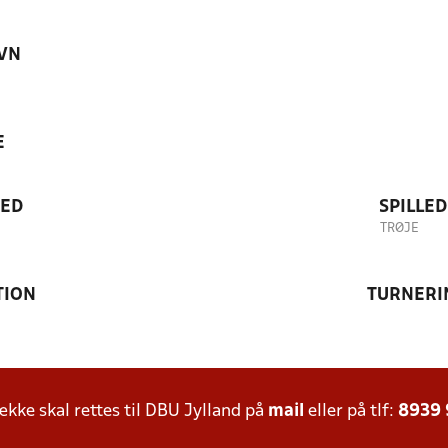
VN
E
TED
SPILLE
TRØJE
TION
TURNERI
ke skal rettes til DBU Jylland på
mail
eller på tlf:
8939