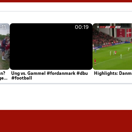
:11
00:19
en?
Ung vs. Gammel #fordanmark #dbu
Highlights: Danma
ger
#football