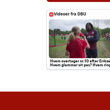
Videoer fra DBU
05
Hvem overtager nr.10 efter Eriks
Hvem glemmer sit pas? Hvem rin
Joachim altid til efter kampe?