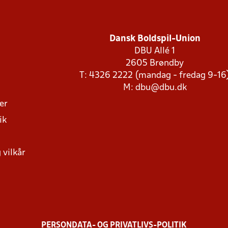
Dansk Boldspil-Union
DBU Allé 1
2605 Brøndby
T: 4326 2222 (mandag - fredag 9-16
M:
dbu@dbu.dk
ger
ik
 vilkår
PERSONDATA- OG PRIVATLIVS-POLITIK