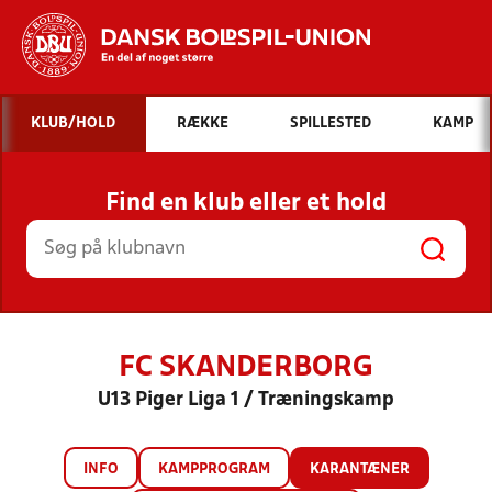
Hvad vil du søge efter?
KLUB/HOLD
RÆKKE
SPILLESTED
KAMP
INDHOLD OG NYHEDER
Find en klub eller et hold
STILLINGER, RESULTATER, KLUBBER OG
HOLD
FC SKANDERBORG
U13 Piger Liga 1 / Træningskamp
INFO
KAMPPROGRAM
KARANTÆNER