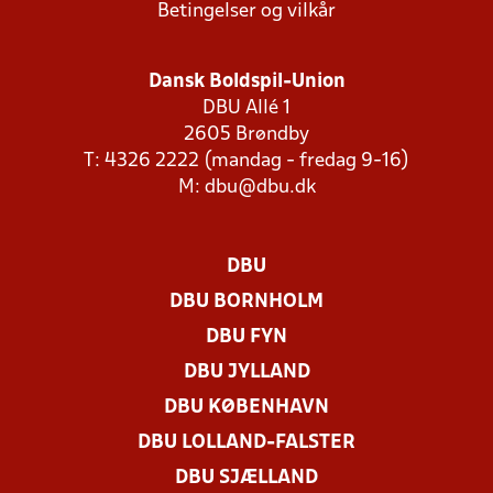
Betingelser og vilkår
Dansk Boldspil-Union
DBU Allé 1
2605 Brøndby
T: 4326 2222 (mandag - fredag 9-16)
M:
dbu@dbu.dk
DBU
DBU BORNHOLM
DBU FYN
DBU JYLLAND
DBU KØBENHAVN
DBU LOLLAND-FALSTER
DBU SJÆLLAND