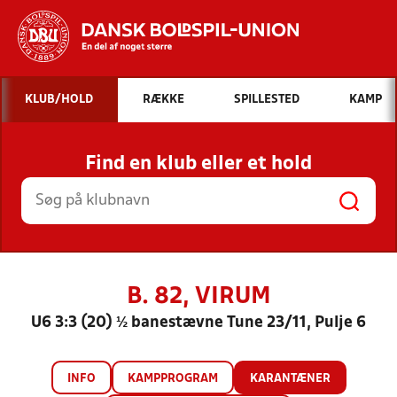
Hvad vil du søge efter?
KLUB/HOLD
RÆKKE
SPILLESTED
KAMP
INDHOLD OG NYHEDER
Find en klub eller et hold
STILLINGER, RESULTATER, KLUBBER OG
HOLD
B. 82, VIRUM
U6 3:3 (20) ½ banestævne Tune 23/11, Pulje 6
INFO
KAMPPROGRAM
KARANTÆNER