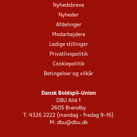
Nyhedsbreve
Nyheder
Afdelinger
Medarbejdere
Ledige stillinger
Privatlivspolitik
Cookiepolitik
Betingelser og vilkår
Dansk Boldspil-Union
DBU Allé 1
2605 Brøndby
T: 4326 2222 (mandag - fredag 9-16)
M:
dbu@dbu.dk