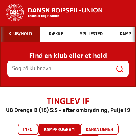
Hvad vil du søge efter?
KLUB/HOLD
RÆKKE
SPILLESTED
KAMP
INDHOLD OG NYHEDER
Find en klub eller et hold
STILLINGER, RESULTATER, KLUBBER OG
HOLD
TINGLEV IF
U8 Drenge B (18) 5:5 - efter ombrydning, Pulje 19
INFO
KAMPPROGRAM
KARANTÆNER