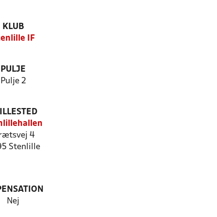
KLUB
enlille IF
PULJE
Pulje 2
ILLESTED
lillehallen
rætsvej 4
5 Stenlille
PENSATION
Nej