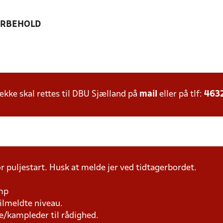
ORBEHOLD
ke skal rettes til DBU Sjælland på
mail
eller på tlf:
463
r puljestart. Husk at melde jer ved tidtagerbordet.
amp
tilmeldte niveau.
e/kampleder til rådighed.