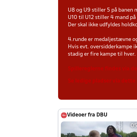
U8 og U9 stiller 5 på bane
U10 til U12 stiller 4 mand 
Der skal ikke udfyldes holdko
4.runde er medaljestævne og 
Hvis evt. oversidderkampe ik
stadig er fire kampe til hver.
Spillereglerne findes via de
Se ledige pladser via dette 
Videoer fra DBU
05