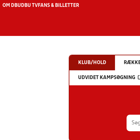
OM DBU
DBU TV
FANS & BILLETTER
KLUB/HOLD
RÆKK
UDVIDET KAMPSØGNING