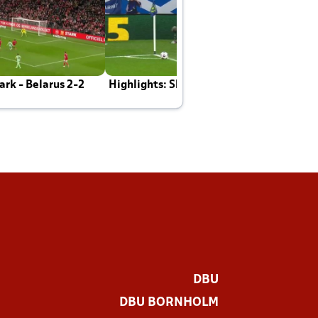
rk - Belarus 2-2
Highlights: Skotland - Danmark 4-2
J
E
DBU
DBU BORNHOLM