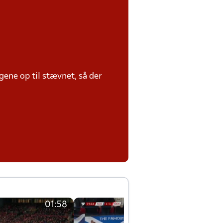
ene op til stævnet, så der
01:58
01:58