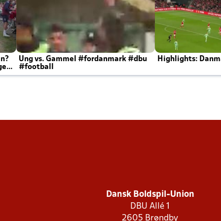
en?
Ung vs. Gammel #fordanmark #dbu
Highlights: Danma
ger
#football
Dansk Boldspil-Union
DBU Allé 1
2605 Brøndby