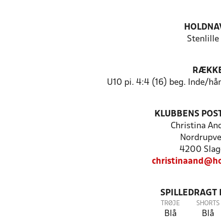
HOLDNA
Stenlille
RÆKK
U10 pi. 4:4 (16) beg. Inde/h
KLUBBENS POS
Christina An
Nordrupve
4200 Slag
christinaand@h
SPILLEDRAGT
TRØJE
SHORTS
Blå
Blå