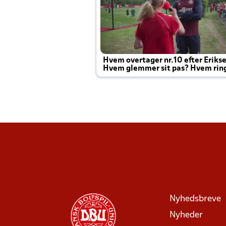
Hvem overtager nr.10 efter Eriks
Hvem glemmer sit pas? Hvem rin
Joachim altid til efter kampe?
Nyhedsbreve
Nyheder