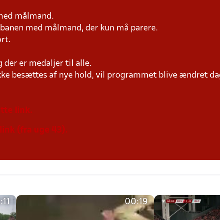
n med målmand.
på banen med målmand, der kun må parere.
rt.
der er medaljer til alle.
ke besættes af nye hold, vil programmet blive ændret dag
tte link.
link (fra uge 43).
:11
00:19