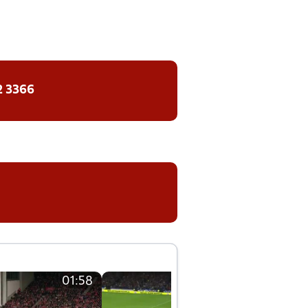
2 3366
01:58
01:58