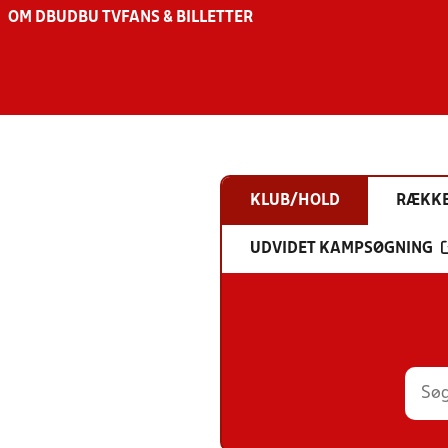
OM DBU
DBU TV
FANS & BILLETTER
KLUB/HOLD
RÆKK
UDVIDET KAMPSØGNING