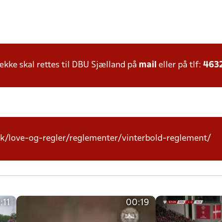
ke skal rettes til DBU Sjælland på
mail
eller på tlf:
463
k/love-og-regler/reglementer/vinterbold-reglement/
:11
00:19