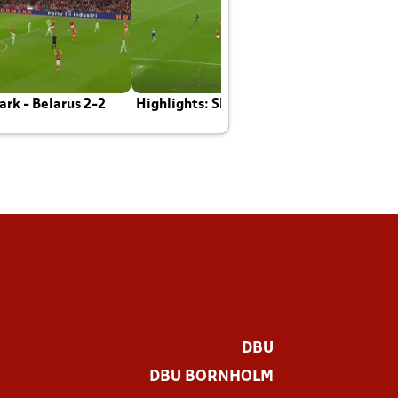
rk - Belarus 2-2
Highlights: Skotland - Danmark 4-2
J
E
DBU
DBU BORNHOLM