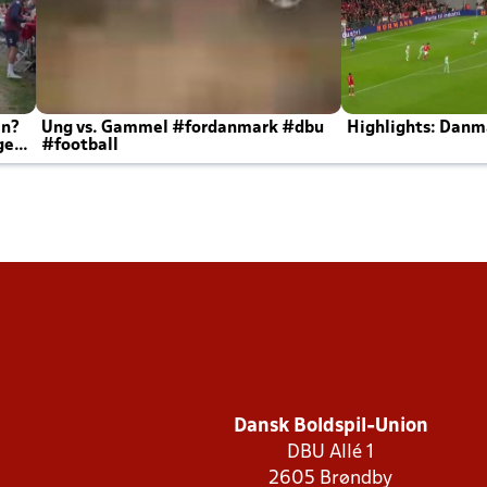
en?
Ung vs. Gammel #fordanmark #dbu
Highlights: Danma
ger
#football
Dansk Boldspil-Union
DBU Allé 1
2605 Brøndby