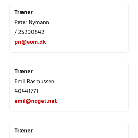
Træner
Peter Nymann
/ 25290842
pn@eom.dk
Træner
Emil Rasmussen
40441771
emil@noget.net
Træner