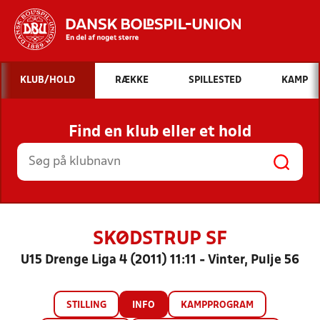
Hvad vil du søge efter?
KLUB/HOLD
RÆKKE
SPILLESTED
KAMP
INDHOLD OG NYHEDER
Find en klub eller et hold
STILLINGER, RESULTATER, KLUBBER OG
HOLD
SKØDSTRUP SF
U15 Drenge Liga 4 (2011) 11:11 - Vinter, Pulje 56
STILLING
INFO
KAMPPROGRAM