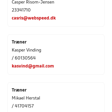
Casper Risom-Jensen
23341710
casris@webspeed.dk
Træner
Kasper Vinding
/ 60130564
kasvind@gmail.com
Træner
Mikael Herstal
/ 41704157