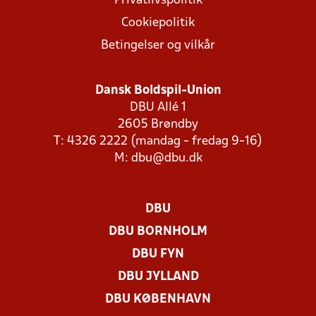
Privatlivspolitik
Cookiepolitik
Betingelser og vilkår
Dansk Boldspil-Union
DBU Allé 1
2605 Brøndby
T: 4326 2222 (mandag - fredag 9-16)
M:
dbu@dbu.dk
DBU
DBU BORNHOLM
DBU FYN
DBU JYLLAND
DBU KØBENHAVN