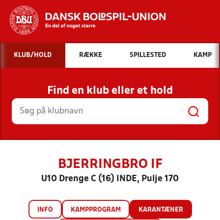
Hvad vil du søge efter?
KLUB/HOLD
RÆKKE
SPILLESTED
KAMP
INDHOLD OG NYHEDER
Find en klub eller et hold
STILLINGER, RESULTATER, KLUBBER OG
HOLD
BJERRINGBRO IF
U10 Drenge C (16) INDE, Pulje 170
INFO
KAMPPROGRAM
KARANTÆNER