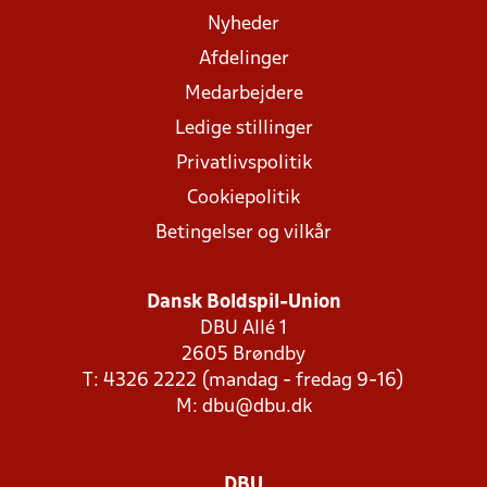
Nyheder
Afdelinger
Medarbejdere
Ledige stillinger
Privatlivspolitik
Cookiepolitik
Betingelser og vilkår
Dansk Boldspil-Union
DBU Allé 1
2605 Brøndby
T: 4326 2222 (mandag - fredag 9-16)
M:
dbu@dbu.dk
DBU