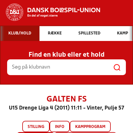
Hvad vil du søge efter?
KLUB/HOLD
RÆKKE
SPILLESTED
KAMP
INDHOLD OG NYHEDER
Find en klub eller et hold
STILLINGER, RESULTATER, KLUBBER OG
HOLD
GALTEN FS
U15 Drenge Liga 4 (2011) 11:11 - Vinter, Pulje 57
STILLING
INFO
KAMPPROGRAM