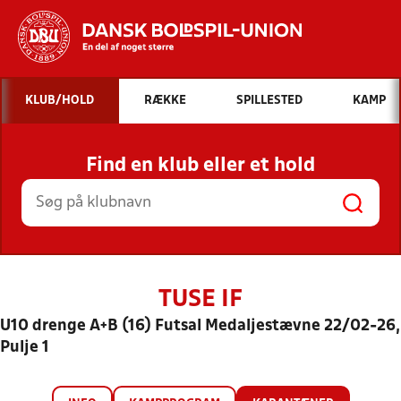
Hvad vil du søge efter?
KLUB/HOLD
RÆKKE
SPILLESTED
KAMP
INDHOLD OG NYHEDER
Find en klub eller et hold
STILLINGER, RESULTATER, KLUBBER OG
HOLD
TUSE IF
U10 drenge A+B (16) Futsal Medaljestævne 22/02-26,
Pulje 1