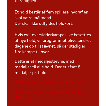
til rådighed.
Et hold består af fem spillere, hvoraf en
skal være målmand.
Der skal
ikke
udfyldes holdkort.
Hvis evt. oversidderkampe ikke besættes
af nye hold, vil programmet blive ændret
dagene op til stævnet, så der stadig er
fire kampe til hver.
Dette er et medaljestævne, med
medaljer til alle hold. Der er afsat 8
medaljer pr. hold.
Spillereglerne findes via dette link.
Se ledige pladser via dette link (fra
uge 43).