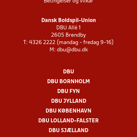
Betingelser og vilkår
Dansk Boldspil-Union
DBU Allé 1
2605 Brøndby
T: 4326 2222 (mandag - fredag 9-16)
M:
dbu@dbu.dk
DBU
DBU BORNHOLM
DBU FYN
DBU JYLLAND
DBU KØBENHAVN
DBU LOLLAND-FALSTER
DBU SJÆLLAND