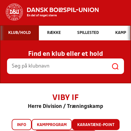
Hvad vil du søge efter?
KLUB/HOLD
RÆKKE
SPILLESTED
KAMP
INDHOLD OG NYHEDER
Find en klub eller et hold
STILLINGER, RESULTATER, KLUBBER OG
HOLD
VIBY IF
Herre Division / Træningskamp
INFO
KAMPPROGRAM
KARANTÆNE-POINT