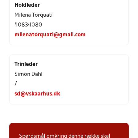
Holdleder
Milena Torquati
40834080
milenatorquati@gmail.com
Trinleder
Simon Dahl
/
sd@vskaarhus.dk
Spørgsmål omkring denne række skal