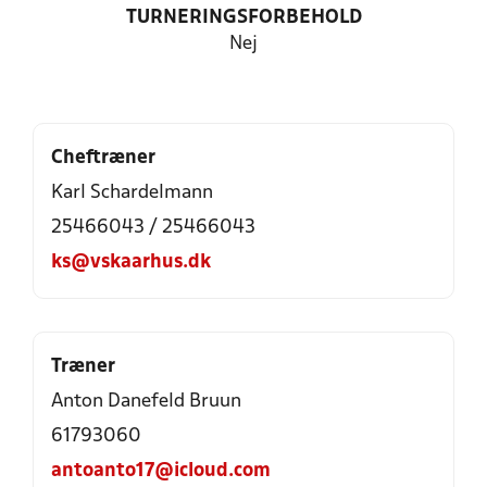
TURNERINGSFORBEHOLD
Nej
Cheftræner
Karl Schardelmann
25466043 / 25466043
ks@vskaarhus.dk
Træner
Anton Danefeld Bruun
61793060
antoanto17@icloud.com