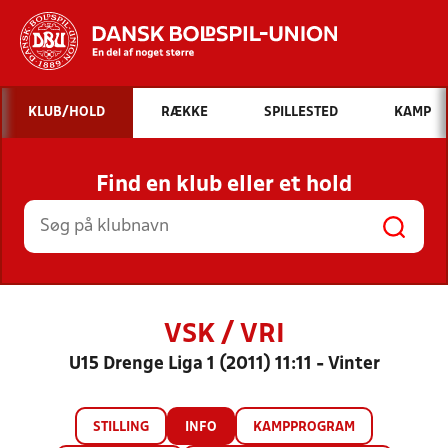
Hvad vil du søge efter?
KLUB/HOLD
RÆKKE
SPILLESTED
KAMP
INDHOLD OG NYHEDER
Find en klub eller et hold
STILLINGER, RESULTATER, KLUBBER OG
HOLD
VSK / VRI
U15 Drenge Liga 1 (2011) 11:11 - Vinter
STILLING
INFO
KAMPPROGRAM