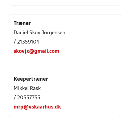
Træner
Daniel Skov Jørgensen
/ 21359104
skovjx@gmail.com
Keepertræner
Mikkel Rask
/ 20557755
mrp@vskaarhus.dk