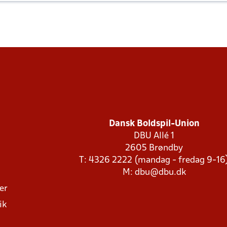
Dansk Boldspil-Union
DBU Allé 1
2605 Brøndby
T: 4326 2222 (mandag - fredag 9-16
M:
dbu@dbu.dk
ger
ik