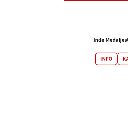
Inde Medaljest
INFO
K