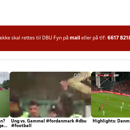
ke skal rettes til DBU Fyn på
mail
eller på tlf:
6617 821
:11
00:19
en?
Ung vs. Gammel #fordanmark #dbu
Highlights: Danma
ger
#football