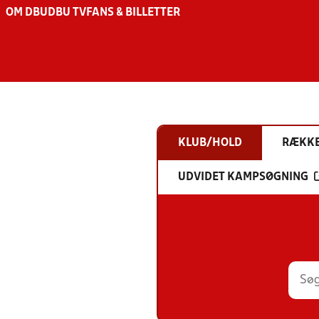
OM DBU
DBU TV
FANS & BILLETTER
KLUB/HOLD
RÆKK
UDVIDET KAMPSØGNING