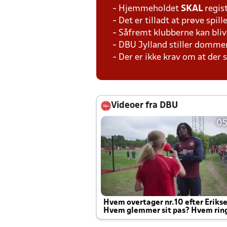
- Hjemmeholdet
SKAL
regis
- Det er tilladt at prøve spil
- Såfremt klubberne kan bliv
- DBU Jylland stiller domme
- Der er ikke krav om at der
Videoer fra DBU
05
Hvem overtager nr.10 efter Eriks
Hvem glemmer sit pas? Hvem rin
Joachim altid til efter kampe?