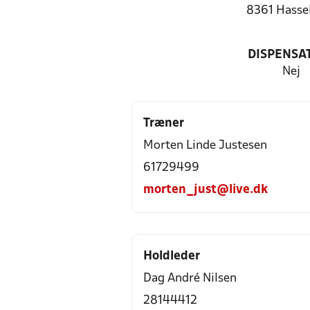
8361 Hasse
DISPENSA
Nej
Træner
Morten Linde Justesen
61729499
morten_just@live.dk
Holdleder
Dag André Nilsen
28144412