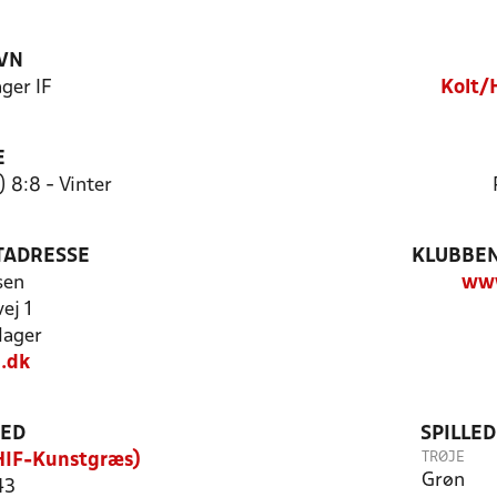
VN
ger IF
Kolt/
E
 8:8 - Vinter
TADRESSE
KLUBBEN
sen
www
ej 1
lager
.dk
TED
SPILLE
TRØJE
HIF-Kunstgræs)
Grøn
43