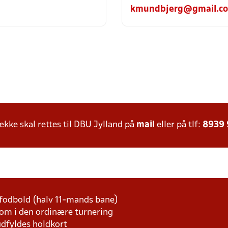
kmundbjerg@gmail.c
ke skal rettes til DBU Jylland på
mail
eller på tlf:
8939
fodbold (halv 11-mands bane)
som i den ordinære turnering
udfyldes holdkort