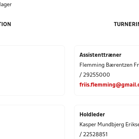
lager
TION
TURNERI
Assistenttræner
Flemming Bærentzen Fr
/ 29255000
friis.flemming@gmail
Holdleder
Kasper Mundbjerg Eriks
/ 22528851