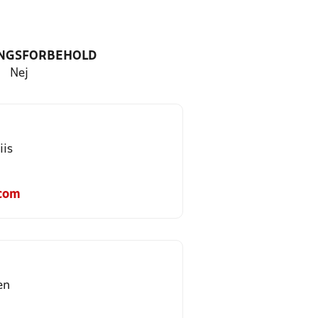
NGSFORBEHOLD
Nej
iis
.com
en