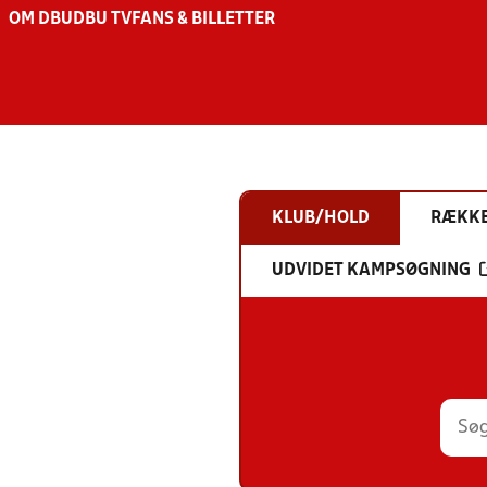
OM DBU
DBU TV
FANS & BILLETTER
KLUB/HOLD
RÆKK
UDVIDET KAMPSØGNING