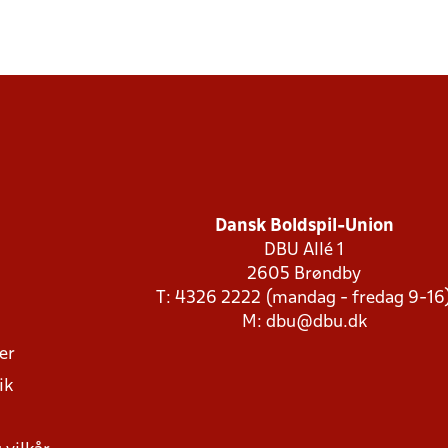
Dansk Boldspil-Union
DBU Allé 1
2605 Brøndby
T: 4326 2222 (mandag - fredag 9-16
M:
dbu@dbu.dk
ger
ik