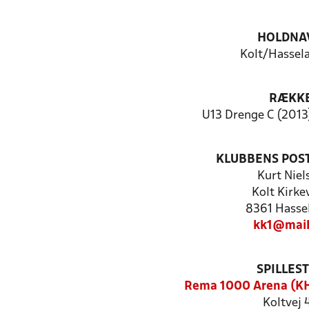
HOLDNA
Kolt/Hassela
RÆKK
U13 Drenge C (2013)
KLUBBENS POS
Kurt Niel
Kolt Kirkev
8361 Hasse
kk1@mail
SPILLES
Rema 1000 Arena (K
Koltvej 