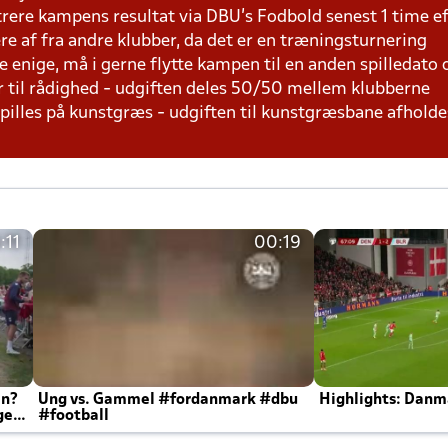
trere kampens resultat via DBU's Fodbold senest 1 time 
lere af fra andre klubber, da det er en træningsturnering
e enige, må i gerne flytte kampen til en anden spilledato
r til rådighed - udgiften deles 50/50 mellem klubberne
 spilles på kunstgræs - udgiften til kunstgræsbane afhol
:11
00:19
en?
Ung vs. Gammel #fordanmark #dbu
Highlights: Danma
ger
#football