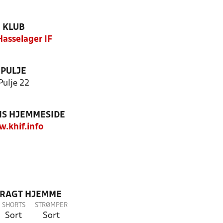
KLUB
Hasselager IF
PULJE
Pulje 22
S HJEMMESIDE
.khif.info
DRAGT HJEMME
SHORTS
STRØMPER
Sort
Sort