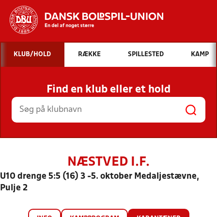
Hvad vil du søge efter?
KLUB/HOLD
RÆKKE
SPILLESTED
KAMP
INDHOLD OG NYHEDER
Find en klub eller et hold
STILLINGER, RESULTATER, KLUBBER OG
HOLD
NÆSTVED I.F.
U10 drenge 5:5 (16) 3 -5. oktober Medaljestævne,
Pulje 2