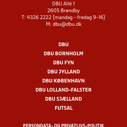
DBU Allé 1
2605 Brøndby
T: 4326 2222 (mandag - fredag 9-16)
M:
dbu@dbu.dk
DBU
DBU BORNHOLM
DBU FYN
DBU JYLLAND
DBU KØBENHAVN
DBU LOLLAND-FALSTER
DBU SJÆLLAND
FUTSAL
PERSONDATA- OG PRIVATLIVS-POLITIK