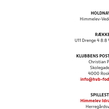
HOLDNA
Himmelev-Ved
RÆKK
U11 Drenge 4 8:8
KLUBBENS POS
Christian 
Skolegade
4000 Rosk
info@hvb-fod
SPILLES
Himmelev Idr
Herregårdsv