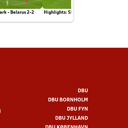
rk - Belarus 2-2
Highlights: Skotland - Danmark 4-2
J
E
DBU
DBU BORNHOLM
DBU FYN
)
DBU JYLLAND
DBU KØBENHAVN