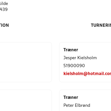
ilde
7439
TION
TURNERI
Træner
Jesper Kielsholm
51900090
kielsholm@hotmail.c
Træner
Peter Elbrønd