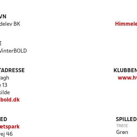
VN
delev BK
Himmele
E
 VinterBOLD
TADRESSE
KLUBBEN
Pagh
www.hv
 13
ilde
bold.dk
TED
SPILLE
TRØJE
ætspark
Grøn
ej 46