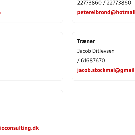
22773860 / 22773860
m
peterelbrond@hotmai
Træner
Jacob Ditlevsen
/ 61687670
jacob.stockmal@gmail
oconsulting.dk