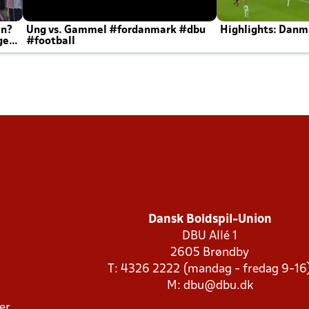
en?
Ung vs. Gammel #fordanmark #dbu
Highlights: Danma
ger
#football
Dansk Boldspil-Union
DBU Allé 1
2605 Brøndby
T: 4326 2222 (mandag - fredag 9-16
M:
dbu@dbu.dk
ger