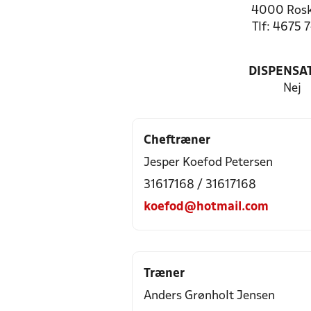
4000 Rosk
Tlf: 4675 
DISPENSA
Nej
Cheftræner
Jesper Koefod Petersen
31617168 / 31617168
koefod@hotmail.com
Træner
Anders Grønholt Jensen