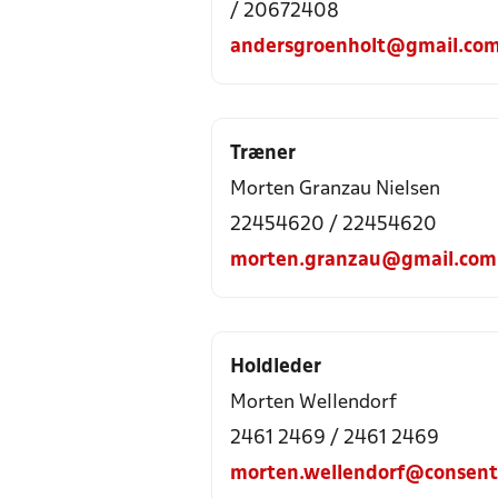
/ 20672408
andersgroenholt@gmail.co
Træner
Morten Granzau Nielsen
22454620 / 22454620
morten.granzau@gmail.com
Holdleder
Morten Wellendorf
2461 2469 / 2461 2469
morten.wellendorf@consenti