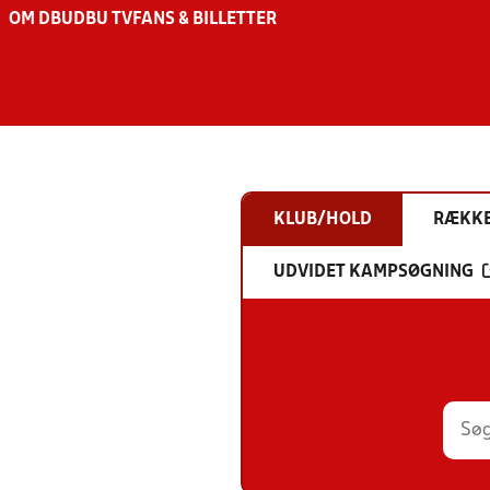
OM DBU
DBU TV
FANS & BILLETTER
KLUB/HOLD
RÆKK
UDVIDET KAMPSØGNING