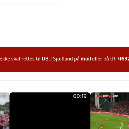
ke skal rettes til DBU Sjælland på
mail
eller på tlf:
463
:11
00:19