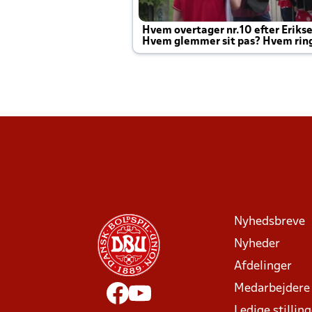
Hvem overtager nr.10 efter Eriks
Hvem glemmer sit pas? Hvem rin
Joachim altid til efter kampe?
Nyhedsbreve
Nyheder
Afdelinger
Medarbejdere
Ledige stillin