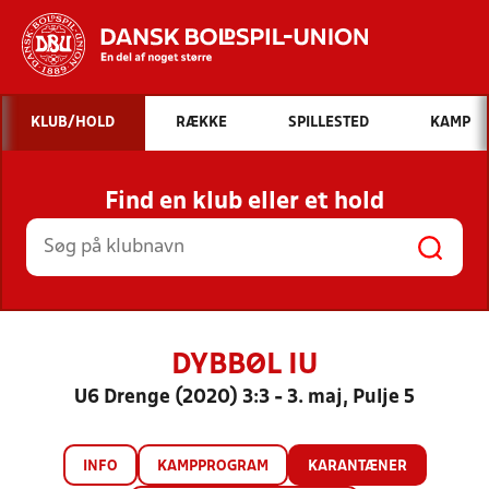
Hvad vil du søge efter?
KLUB/HOLD
RÆKKE
SPILLESTED
KAMP
INDHOLD OG NYHEDER
Find en klub eller et hold
STILLINGER, RESULTATER, KLUBBER OG
HOLD
DYBBØL IU
U6 Drenge (2020) 3:3 - 3. maj, Pulje 5
INFO
KAMPPROGRAM
KARANTÆNER