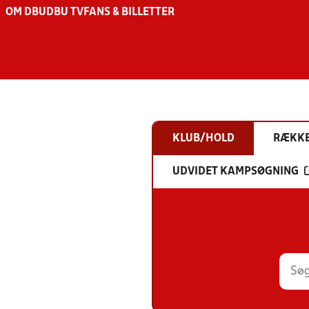
OM DBU
DBU TV
FANS & BILLETTER
KLUB/HOLD
RÆKK
UDVIDET KAMPSØGNING