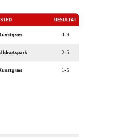
ESTED
RESULTAT
 Kunstgræs
4
-
9
d Idrætspark
2
-
5
 Kunstgræs
1
-
5