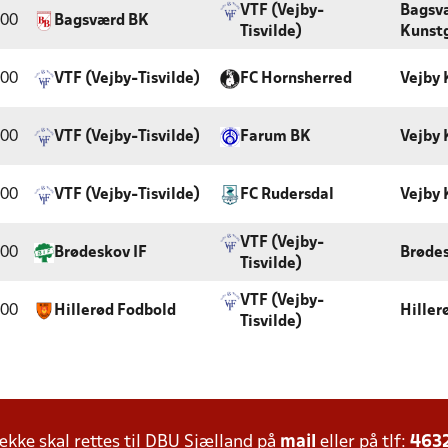
VTF (Vejby-
Bagsv
:00
Bagsværd BK
Tisvilde)
Kunst
:00
VTF (Vejby-Tisvilde)
FC Hornsherred
Vejby
:00
VTF (Vejby-Tisvilde)
Farum BK
Vejby
:00
VTF (Vejby-Tisvilde)
FC Rudersdal
Vejby
VTF (Vejby-
:00
Brødeskov IF
Brødes
Tisvilde)
VTF (Vejby-
:00
Hillerød Fodbold
Hiller
Tisvilde)
ke skal rettes til DBU Sjælland på
mail
eller på tlf:
463