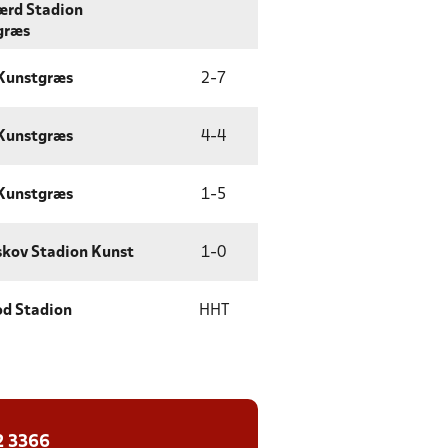
ærd Stadion
græs
 Kunstgræs
2
-
7
 Kunstgræs
4
-
4
 Kunstgræs
1
-
5
kov Stadion Kunst
1
-
0
ød Stadion
HHT
2 3366