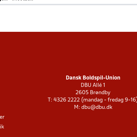
Dansk Boldspil-Union
DBU Allé 1
2605 Brøndby
T: 4326 2222 (mandag - fredag 9-16
M:
dbu@dbu.dk
ger
ik