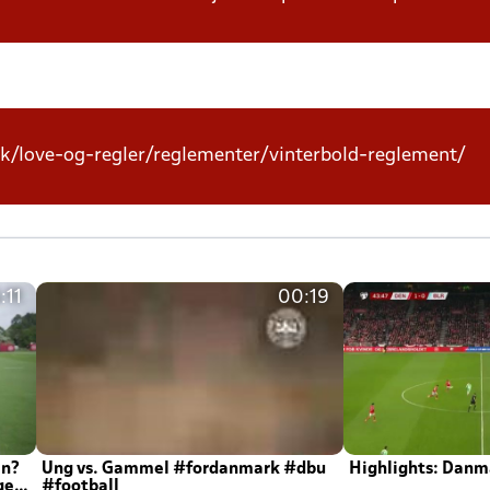
k/love-og-regler/reglementer/vinterbold-reglement/
:11
00:19
en?
Ung vs. Gammel #fordanmark #dbu
Highlights: Danma
ger
#football