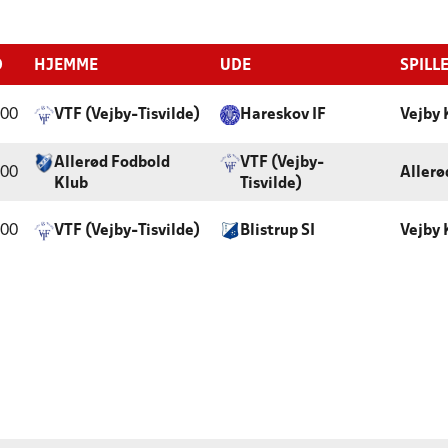
D
HJEMME
UDE
SPILL
:00
VTF (Vejby-Tisvilde)
Hareskov IF
Vejby
Allerød Fodbold
VTF (Vejby-
:00
Allerø
Klub
Tisvilde)
:00
VTF (Vejby-Tisvilde)
Blistrup SI
Vejby