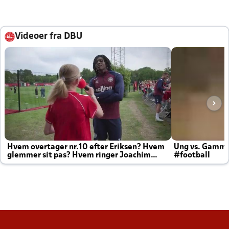
Videoer fra DBU
Hvem overtager nr.10 efter Eriksen? Hvem
Ung vs. Gamm
glemmer sit pas? Hvem ringer Joachim
#football
altid til efter kampe?