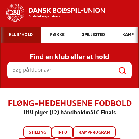
Hvad vil du søge efter?
KLUB/HOLD
RÆKKE
SPILLESTED
KAMP
INDHOLD OG NYHEDER
Find en klub eller et hold
STILLINGER, RESULTATER, KLUBBER OG
HOLD
FLØNG-HEDEHUSENE FODBOLD
U14 piger (12) håndboldmål C Finals
STILLING
INFO
KAMPPROGRAM