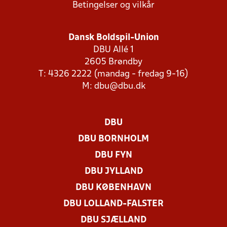
Betingelser og vilkår
Dansk Boldspil-Union
DBU Allé 1
2605 Brøndby
T: 4326 2222 (mandag - fredag 9-16)
M:
dbu@dbu.dk
DBU
DBU BORNHOLM
DBU FYN
DBU JYLLAND
DBU KØBENHAVN
DBU LOLLAND-FALSTER
DBU SJÆLLAND