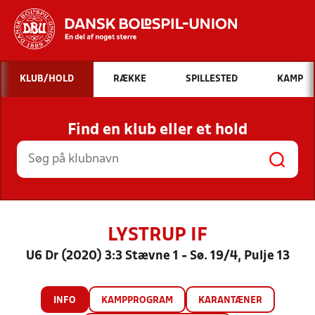
Hvad vil du søge efter?
KLUB/HOLD
RÆKKE
SPILLESTED
KAMP
INDHOLD OG NYHEDER
Find en klub eller et hold
STILLINGER, RESULTATER, KLUBBER OG
HOLD
LYSTRUP IF
U6 Dr (2020) 3:3 Stævne 1 - Sø. 19/4, Pulje 13
INFO
KAMPPROGRAM
KARANTÆNER