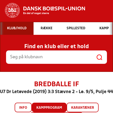
Hvad vil du søge efter?
KLUB/HOLD
RÆKKE
SPILLESTED
KAMP
INDHOLD OG NYHEDER
Find en klub eller et hold
STILLINGER, RESULTATER, KLUBBER OG
HOLD
BREDBALLE IF
U7 Dr Letøvede (2019) 3:3 Stævne 2 - Lø. 9/5, Pulje 44
INFO
KAMPPROGRAM
KARANTÆNER