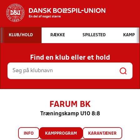
Hvad vil du søge efter?
KLUB/HOLD
RÆKKE
SPILLESTED
KAMP
INDHOLD OG NYHEDER
Find en klub eller et hold
STILLINGER, RESULTATER, KLUBBER OG
HOLD
FARUM BK
Træningskamp U10 8:8
INFO
KAMPPROGRAM
KARANTÆNER