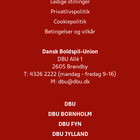
Ledige stillinger
Privatlivspolitik
Cookiepolitik
Betingelser og vilkår
Dansk Boldspil-Union
DBU Allé 1
2605 Brøndby
T: 4326 2222 (mandag - fredag 9-16)
M:
dbu@dbu.dk
DBU
DBU BORNHOLM
DBU FYN
DBU JYLLAND