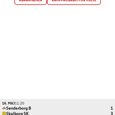
KARANTÆNER
KAMPPROGRAM FOR PULJE
16. MAJ
11:20
Sønderborg B
1
Skalborg SK
3