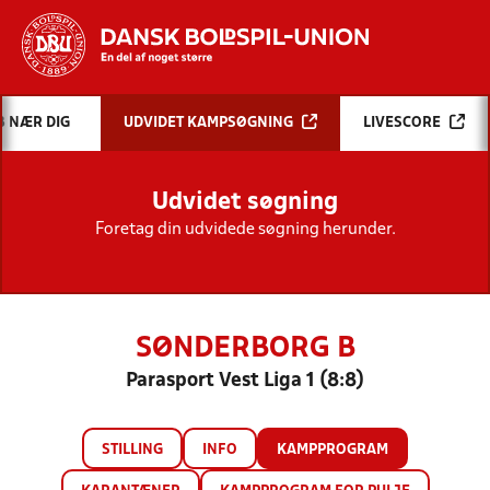
Hvad vil du søge efter?
B NÆR DIG
UDVIDET KAMPSØGNING
LIVESCORE
INDHOLD OG NYHEDER
Udvidet søgning
STILLINGER, RESULTATER, KLUBBER OG
HOLD
Foretag din udvidede søgning herunder.
SØNDERBORG B
Parasport Vest Liga 1 (8:8)
STILLING
INFO
KAMPPROGRAM