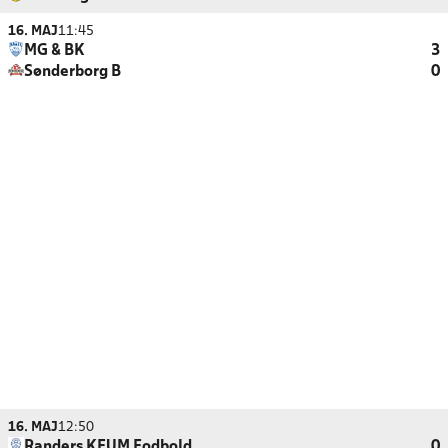
16. MAJ
11:45
MG & BK
3
Sønderborg B
0
16. MAJ
12:50
Randers KFUM Fodbold
0