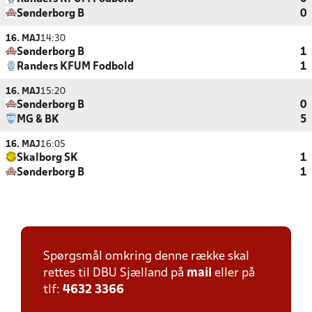
Sønderborg B
0
16. MAJ
14:30
Sønderborg B
1
Randers KFUM Fodbold
1
16. MAJ
15:20
Sønderborg B
0
MG & BK
5
16. MAJ
16:05
Skalborg SK
1
Sønderborg B
1
Spørgsmål omkring denne række skal
rettes til DBU Sjælland på
mail
eller på
tlf:
4632 3366