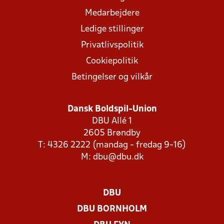
Medarbejdere
Ledige stillinger
Privatlivspolitik
Cookiepolitik
Betingelser og vilkår
Dansk Boldspil-Union
DBU Allé 1
2605 Brøndby
T: 4326 2222 (mandag - fredag 9-16)
M:
dbu@dbu.dk
DBU
DBU BORNHOLM