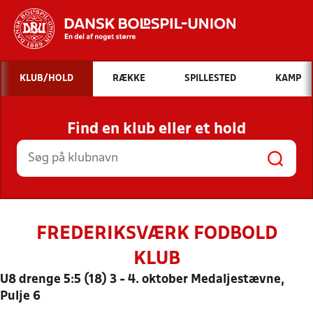
Hvad vil du søge efter?
KLUB/HOLD
RÆKKE
SPILLESTED
KAMP
INDHOLD OG NYHEDER
Find en klub eller et hold
STILLINGER, RESULTATER, KLUBBER OG
HOLD
FREDERIKSVÆRK FODBOLD
KLUB
U8 drenge 5:5 (18) 3 - 4. oktober Medaljestævne,
Pulje 6