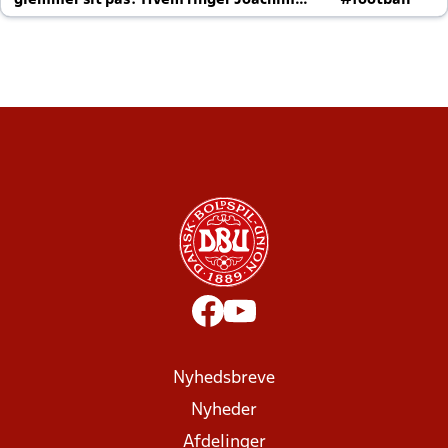
glemmer sit pas? Hvem ringer Joachim
#football
altid til efter kampe?
Nyhedsbreve
Nyheder
Afdelinger