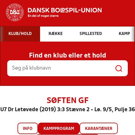
Hvad vil du søge efter?
KLUB/HOLD
RÆKKE
SPILLESTED
KAMP
INDHOLD OG NYHEDER
Find en klub eller et hold
STILLINGER, RESULTATER, KLUBBER OG
HOLD
SØFTEN GF
U7 Dr Letøvede (2019) 3:3 Stævne 2 - Lø. 9/5, Pulje 36
INFO
KAMPPROGRAM
KARANTÆNER