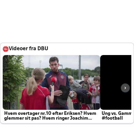
Videoer fra DBU
Hvem overtager nr.10 efter Eriksen? Hvem
Ung vs. Gamm
glemmer sit pas? Hvem ringer Joachim
#football
altid til efter kampe?