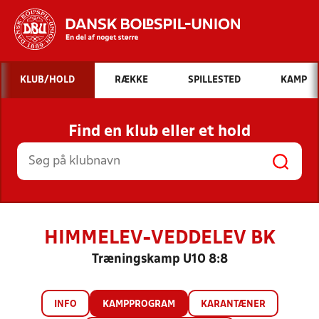
Hvad vil du søge efter?
KLUB/HOLD
RÆKKE
SPILLESTED
KAMP
INDHOLD OG NYHEDER
Find en klub eller et hold
STILLINGER, RESULTATER, KLUBBER OG
HOLD
HIMMELEV-VEDDELEV BK
Træningskamp U10 8:8
INFO
KAMPPROGRAM
KARANTÆNER