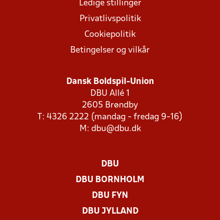
Ledige stillinger
Privatlivspolitik
Cookiepolitik
Betingelser og vilkår
Dansk Boldspil-Union
DBU Allé 1
2605 Brøndby
T: 4326 2222 (mandag - fredag 9-16)
M:
dbu@dbu.dk
DBU
DBU BORNHOLM
DBU FYN
DBU JYLLAND