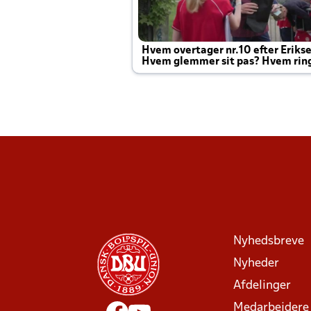
Hvem overtager nr.10 efter Eriks
Hvem glemmer sit pas? Hvem rin
Joachim altid til efter kampe?
Nyhedsbreve
Nyheder
Afdelinger
Medarbejdere