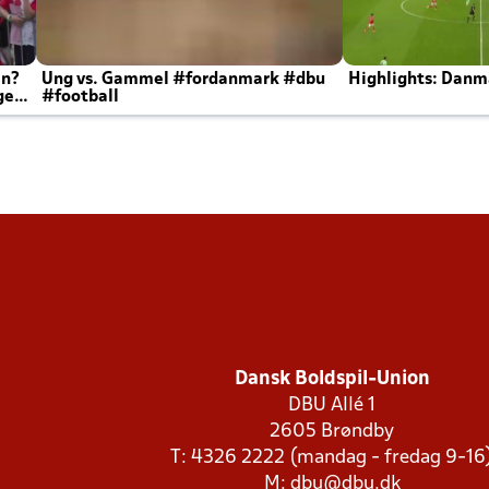
en?
Ung vs. Gammel #fordanmark #dbu
Highlights: Danma
ger
#football
Dansk Boldspil-Union
DBU Allé 1
2605 Brøndby
T: 4326 2222 (mandag - fredag 9-16
M:
dbu@dbu.dk