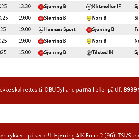
025
13:30
Sjørring B
Klitmøller IF
Sj
2025
19:00
Sjørring B
Nors B
Sj
025
19:00
Hannæs Sport
Sjørring B
F
025
19:00
Sjørring B
Nors B
N
025
15:00
Sjørring B
Tilsted IK
Sj
ke skal rettes til DBU Jylland på
mail
eller på tlf:
8939
sen rykker op i serie 4: Hjørring AIK Frem 2 (96), TSI/St