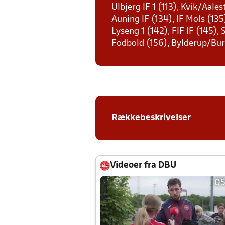
Ulbjerg IF 1 (113), Kvik/Aale
Auning IF (134), IF Mols (135
Lyseng 1 (142), FIF IF (145),
Fodbold (156), Bylderup/Bur
Rækkebeskrivelser
Videoer fra DBU
05