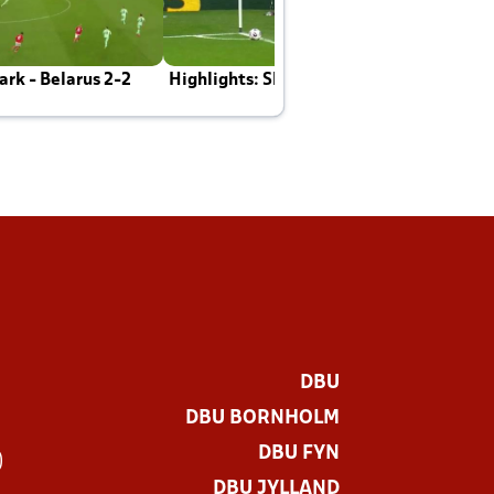
rk - Belarus 2-2
Highlights: Skotland - Danmark 4-2
J
E
DBU
DBU BORNHOLM
DBU FYN
)
DBU JYLLAND