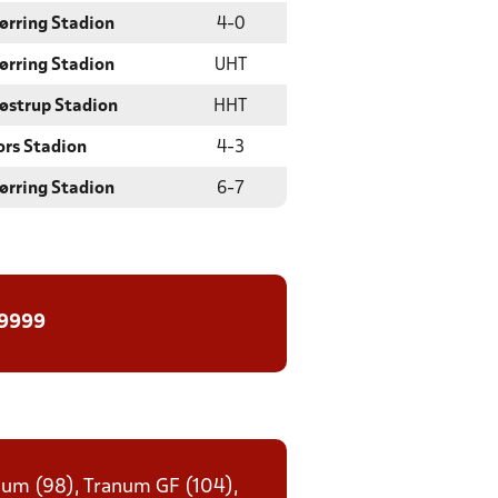
ørring Stadion
4
-
0
ørring Stadion
UHT
røstrup Stadion
HHT
ors Stadion
4
-
3
ørring Stadion
6
-
7
 9999
enum (98), Tranum GF (104),