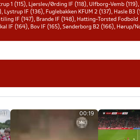
strup 1 (115), Ljørslev/Ørding IF (118), Ulfborg-Vemb (119),
), Lystrup IF (136), Fuglebakken KFUM 2 (137), Hasle B3 (1
 Stiling IF (147), Brande IF (148), Hatting-Torsted Fodbold
kal IF (164), Bov IF (165), Sønderborg B2 (166), Hørup/N
:11
00:19