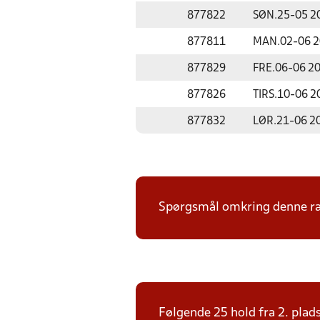
877822
SØN.
25-05 2
877811
MAN.
02-06 
877829
FRE.
06-06 2
877826
TIRS.
10-06 2
877832
LØR.
21-06 2
Spørgsmål omkring denne ræk
Følgende 25 hold fra 2. plad