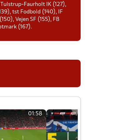
 Tulstrup-Faurholt IK (127),
39), tst Fodbold (140), IF
 (150), Vejen SF (155), FB
otmark (167).
01:58
01:58