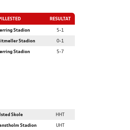
PILLESTED
RESULTAT
ørring Stadion
5
-
1
litmøller Stadion
0
-
1
ørring Stadion
5
-
7
lsted Skole
HHT
anstholm Stadion
UHT