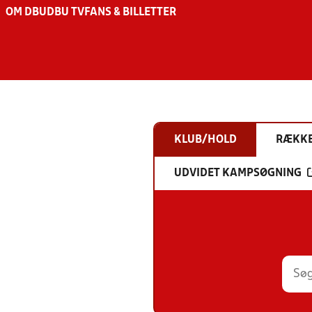
OM DBU
DBU TV
FANS & BILLETTER
KLUB/HOLD
RÆKK
UDVIDET KAMPSØGNING