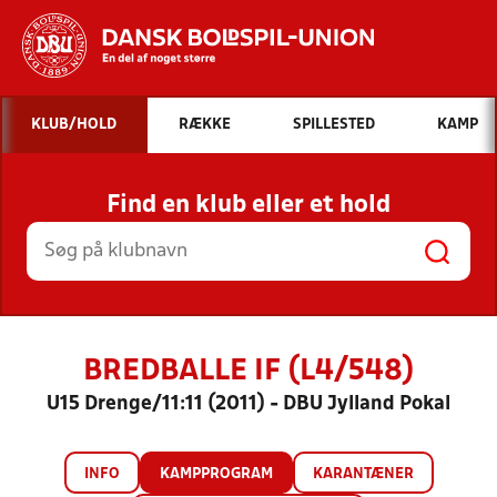
Hvad vil du søge efter?
KLUB/HOLD
RÆKKE
SPILLESTED
KAMP
INDHOLD OG NYHEDER
Find en klub eller et hold
STILLINGER, RESULTATER, KLUBBER OG
HOLD
BREDBALLE IF (L4/548)
U15 Drenge/11:11 (2011) - DBU Jylland Pokal
INFO
KAMPPROGRAM
KARANTÆNER