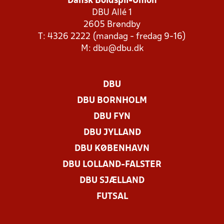
Dansk Boldspil-Union
DBU Allé 1
2605 Brøndby
T: 4326 2222 (mandag - fredag 9-16)
M:
dbu@dbu.dk
DBU
DBU BORNHOLM
DBU FYN
DBU JYLLAND
DBU KØBENHAVN
DBU LOLLAND-FALSTER
DBU SJÆLLAND
FUTSAL